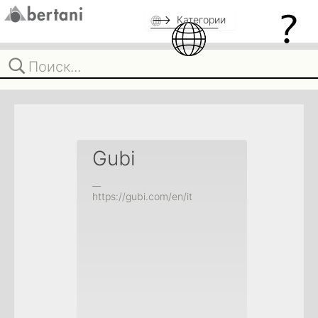
Категории
Gubi
__
https://gubi.com/en/it