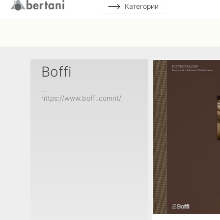
Категории
Boffi
__
https://www.boffi.com/it/