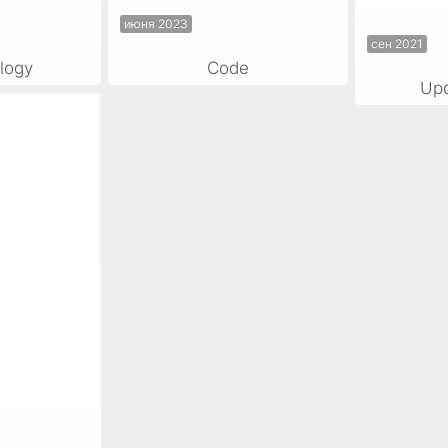
июня 2023
сен 2021
logy
Code
Upd