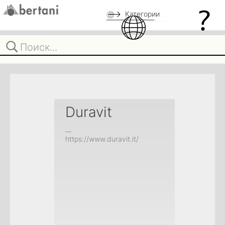
Категории
Duravit
__
https://www.duravit.it/