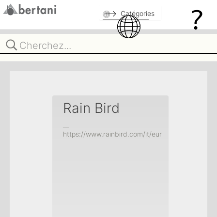
Catégories
Rain Bird
__
https://www.rainbird.com/it/eur