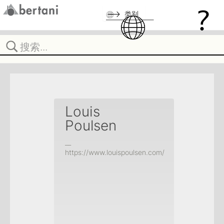
类别
Louis
Poulsen
__
https://www.louispoulsen.com/