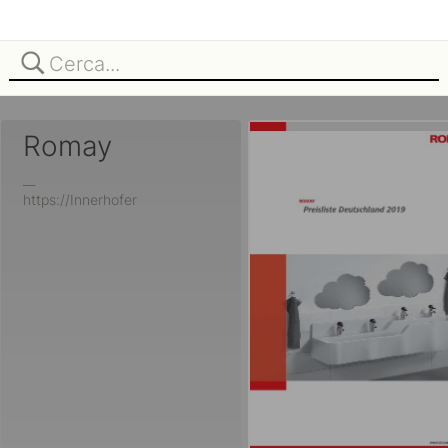
Romay
__
https://Innerhofer