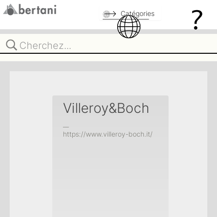
Catégories
Villeroy&Boch
__
https://www.villeroy-boch.it/