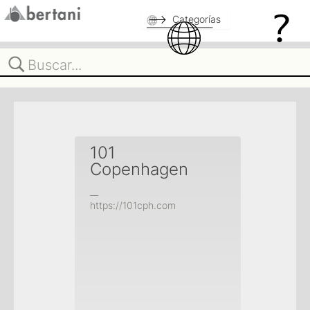
Categorías
101
Copenhagen
__
https://101cph.com