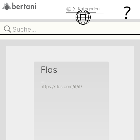
Kategorien
Flos
__
https://flos.com/it/it/