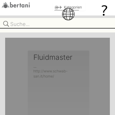
Kategorien
Fluidmaster
__
http://www.schwab-
san.it/home/