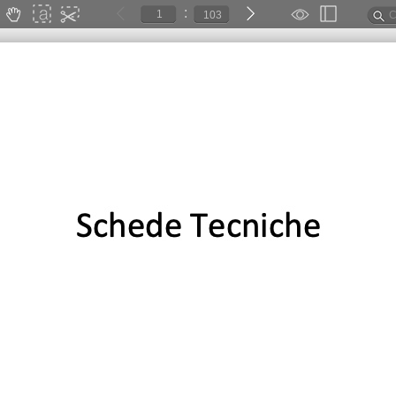
:
103