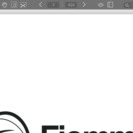
:
624